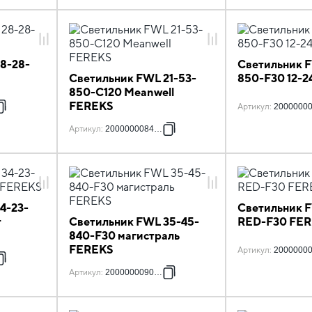
8-28-
Светильник F
Светильник FWL 21-53-
850-F30 12-
850-C120 Meanwell
FEREKS
Артикул
:
2000000
Артикул
:
2000000084305
4-23-
Светильник F
т
Светильник FWL 35-45-
RED-F30 FE
840-F30 магистраль
FEREKS
Артикул
:
2000000
Артикул
:
2000000090528