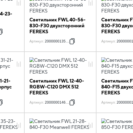
4-23-
Светильник FWL 40-56-
Светильник 
830-F30 двухсторонний
830-F30 двух
FEREKS
FEREKS
Артикул
:
2000000135557
Артикул
:
2000000
1-21-
Светильник FWL 12-40-
Светильник 
орпус
RGBW-C120 DMX 512
840-F15 двух
FEREKS
FEREKS
Артикул
:
2000000146218
Артикул
:
2000000