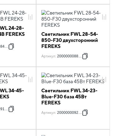
WL 24-28-
24В FEREKS
Светильник FWL 28-54-
850-F30 двухсторонний
FEREKS
084879
Артикул
:
2000000088488
WL 34-45-
Светильник FWL 34-23-
REKS
Blue-F30 база 45Вт
FEREKS
091877
Артикул
:
2000000092867