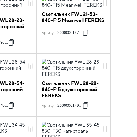
Светильник FWL 21-53-
FWL 28-28-
840-F15 Meanwell FEREKS
сторонний
Артикул
:
2000000137094
136943
FWL 28-54-
Светильник FWL 28-28-
сторонний
840-F15 двухсторонний
FEREKS
149868
Артикул
:
2000000149875