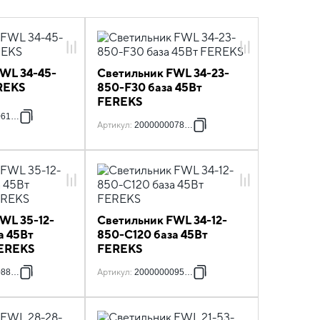
WL 34-45-
Светильник FWL 34-23-
REKS
850-F30 база 45Вт
FEREKS
061610
Артикул
:
2000000078670
WL 35-12-
Светильник FWL 34-12-
а 45Вт
850-C120 база 45Вт
FEREKS
FEREKS
088273
Артикул
:
2000000095806