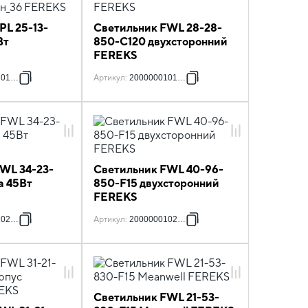
PL 25-13-
Светильник FWL 28-28-
Вт
850-C120 двухсторонний
FEREKS
йн_36
101613
Артикул
:
2000000101866
WL 34-23-
Светильник FWL 40-96-
а 45Вт
850-F15 двухсторонний
FEREKS
102269
Артикул
:
2000000102733
Светильник FWL 21-53-