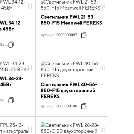
Светильник FWL 21-53-
WL 34-12-
850-F15 Meanwell FEREKS
а 45Вт
Артикул
:
2000000097664
095752
WL 34-23-
 45Вт
Светильник FWL 40-56-
850-F15 двухсторонний
FEREKS
098401
Артикул
:
2000000100166