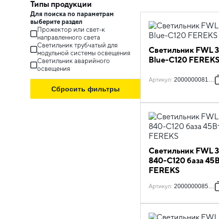
Типы продукции
Для поиска по параметрам
выберите раздел
Прожектор или cвет-к
направленного света
Светильник трубчатый для
Светильник FWL 3
модульной системы освещения
Blue-С120 FEREK
Светильник аварийного
освещения
Артикул
:
2000000081359
Сбросить фильтры
Светильник FWL 3
840-С120 база 45
FEREKS
Артикул
:
2000000085593