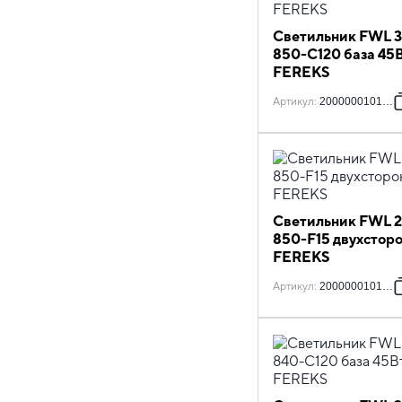
Светильник FWL 3
850-C120 база 45
FEREKS
Артикул
:
2000000101309
Светильник FWL 2
850-F15 двухстор
FEREKS
Артикул
:
2000000101873