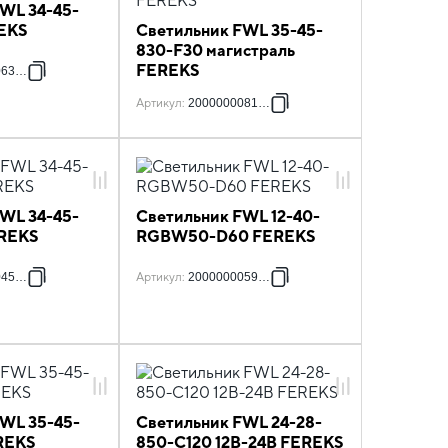
WL 34-45-
EKS
Светильник FWL 35-45-
830-F30 магистраль
FEREKS
063201
Артикул
:
2000000081229
WL 34-45-
Светильник FWL 12-40-
REKS
RGBW50-D60 FEREKS
045788
Артикул
:
2000000059228
FWL 35-45-
Светильник FWL 24-28-
REKS
850-C120 12В-24В FEREKS