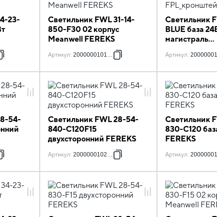
4-23-
Светильник FWL 31-14-
Светильник F
Вт
850-F30 02 корпус
BLUE база 24
Meanwell FEREKS
магистраль
FPL_кронште
Артикул
:
2000000101538
Артикул
:
2000000
FEREKS
8-54-
Светильник FWL 28-54-
Светильник F
онний
840-C120F15
830-C120 баз
двухсторонний FEREKS
FEREKS
Артикул
:
2000000102085
Артикул
:
2000000