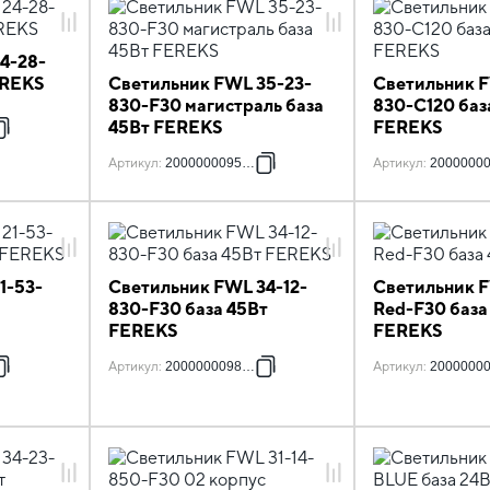
4-28-
EREKS
Светильник FWL 35-23-
Светильник F
830-F30 магистраль база
830-C120 баз
45Вт FEREKS
FEREKS
Артикул
:
2000000095660
Артикул
:
2000000
1-53-
Светильник FWL 34-12-
Светильник F
830-F30 база 45Вт
Red-F30 база
FEREKS
FEREKS
Артикул
:
2000000098180
Артикул
:
2000000