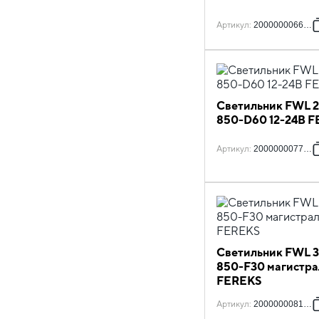
Артикул
:
2000000066318
Светильник FWL 2
850-D60 12-24В 
Артикул
:
2000000077758
Светильник FWL 3
850-F30 магистра
FEREKS
Артикул
:
2000000081236