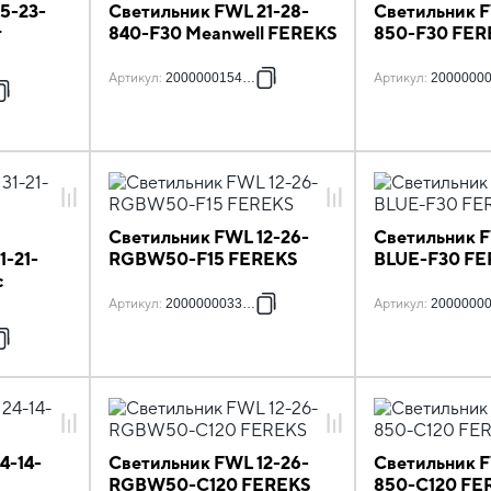
5-23-
Светильник FWL 21-28-
Светильник F
т
840-F30 Meanwell FEREKS
850-F30 FER
Артикул
:
2000000154336
Артикул
:
2000000
Светильник FWL 12-26-
Светильник F
1-21-
RGBW50-F15 FEREKS
BLUE-F30 FE
с
Артикул
:
2000000033136
Артикул
:
2000000
4-14-
Светильник FWL 12-26-
Светильник 
RGBW50-C120 FEREKS
850-C120 FE