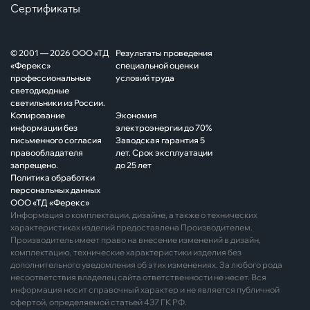
Сертификаты
© 2001 — 2026 ООО «ТД
Результаты проведения
«Ферекс»
специальной оценки
профессиональные
условий труда
светодиодные
светильники из России.
Копирование
Экономия
информации без
электроэнергии до 70%
письменного согласия
Заводская гарантия 5
правообладателя
лет. Срок эксплуатации
запрещено.
до 25 лет
Политика обработки
персональных данных
ООО «ТД «Ферекс»
Информация о комплектации, дизайне, а также о технических
характеристиках изделий предоставлена Производителем.
Производитель имеет право на внесение изменений в дизайн,
комплектацию, технические характеристики изделия без
дополнительного уведомления об этих изменениях. За любого рода
несоответствия владелец сайта ответственности не несет. Вся
информация носит справочный характер и не является публичной
офертой, определяемой статьей 437 ГК РФ.