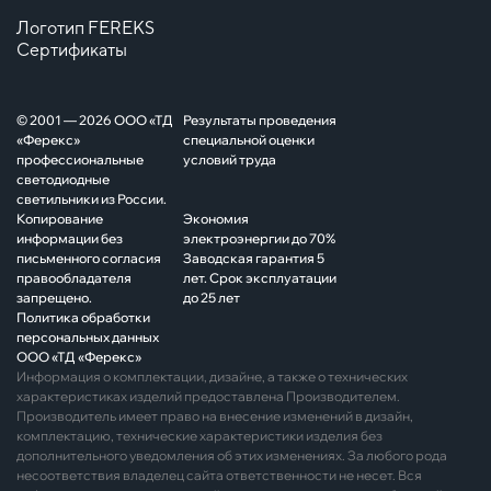
Логотип FEREKS
Сертификаты
© 2001 — 2026 ООО «ТД
Результаты проведения
«Ферекс»
специальной оценки
профессиональные
условий труда
светодиодные
светильники из России.
Копирование
Экономия
информации без
электроэнергии до 70%
письменного согласия
Заводская гарантия 5
правообладателя
лет. Срок эксплуатации
запрещено.
до 25 лет
Политика обработки
персональных данных
ООО «ТД «Ферекс»
Информация о комплектации, дизайне, а также о технических
характеристиках изделий предоставлена Производителем.
Производитель имеет право на внесение изменений в дизайн,
комплектацию, технические характеристики изделия без
дополнительного уведомления об этих изменениях. За любого рода
несоответствия владелец сайта ответственности не несет. Вся