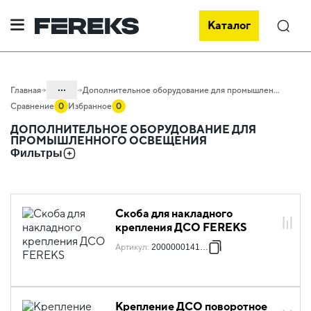
Каталог
Поиск
...
Главная
Дополнительное оборудование для промышленного освещения
Сравнение
0
Избранное
0
Каталог
ДОПОЛНИТЕЛЬНОЕ ОБОРУДОВАНИЕ ДЛЯ
ПРОМЫШЛЕННОГО ОСВЕЩЕНИЯ
Проектное освещение FEREKS
Фильтры
Светильники для промышленного
освещения
Скоба для накладного
крепления ДСО FEREKS
Артикул
:
2000000141190
Крепление ДСО поворотное