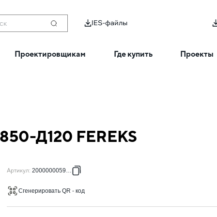
IES-файлы
ск
Проектировщикам
Где купить
Проекты
-850-Д120 FEREKS
Артикул
:
2000000059426
Сгенерировать QR - код