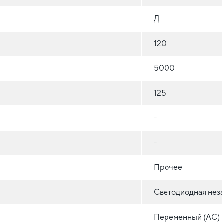
Д
120
5000
125
-
-
Прочее
Светодиодная нез
Переменный (AC)