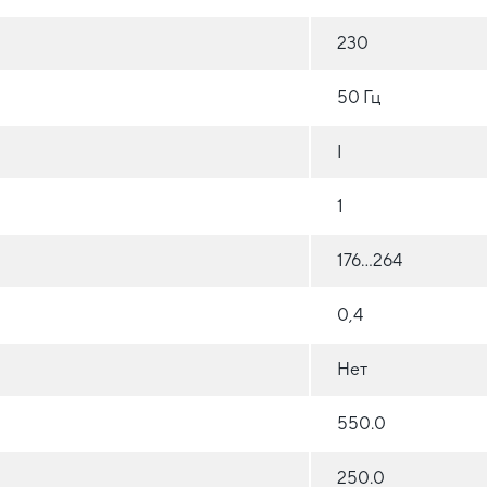
230
50 Гц
I
1
176...264
0,4
Нет
550.0
250.0