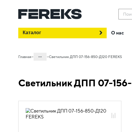
Пои
Каталог
О нас
...
Главная
Светильник ДПП 07-156-850-Д120 FEREKS
Каталог
Светильник ДПП 07-156
Проектное освещение FEREKS
Светильники для промышленного
освещения
Общепромышленное освещение
ДПП