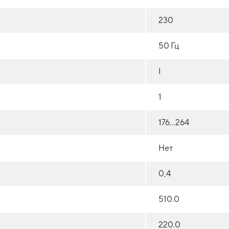
230
50 Гц
I
1
176...264
Нет
0,4
510.0
220.0