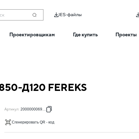
IES-файлы
ск
Проектировщикам
Где купить
Проекты
-850-Д120 FEREKS
Артикул
:
2000000069524
Сгенерировать QR - код