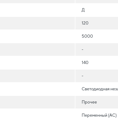
Д
120
5000
-
140
-
Светодиодная нез
Прочее
Переменный (AC)