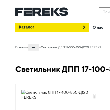
Пои
Каталог
О нас
...
Главная
Светильник ДПП 17-100-850-Д120 FEREKS
Каталог
Светильник ДПП 17-100
Проектное освещение FEREKS
Светильники для промышленного
освещения
Общепромышленное освещение
ДПП