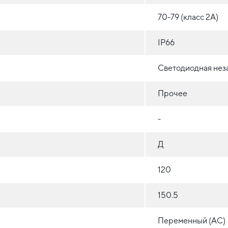
70-79 (класс 2A)
IP66
Светодиодная нез
Прочее
-
Д
120
150.5
Переменный (AC)