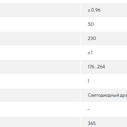
≥ 0,96
50
230
≤ 1
176...264
I
Светодиодный др
-
365