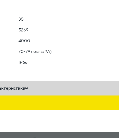
35
5269
4000
70-79 (класс 2A)
IP66
актеристики