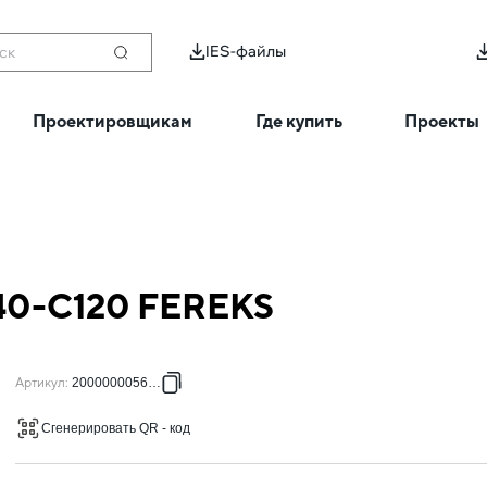
IES-файлы
ск
Проектировщикам
Где купить
Проекты
740-C120 FEREKS
Артикул
:
2000000056746
Сгенерировать QR - код