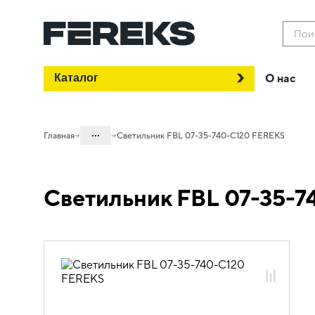
Пои
Каталог
О нас
...
Главная
Светильник FBL 07-35-740-C120 FEREKS
Каталог
Светильник FBL 07-35-
Проектное освещение FEREKS
Светильники для промышленного
освещения
Общепромышленное освещение
FBL