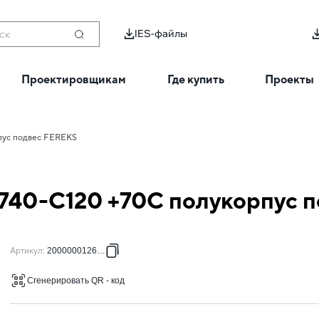
IES-файлы
ск
Проектировщикам
Где купить
Проекты
пус подвес FEREKS
740-C120 +70C полукорпус 
Артикул
:
2000000126524
Сгенерировать QR - код