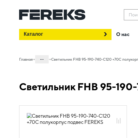
Пои
Каталог
О нас
...
Главная
Светильник FHB 95-190-740-C120 +70C полукор
Каталог
Светильник FHB 95-190-
Проектное освещение FEREKS
Светильники для промышленного
освещения
Высокотемпературное освещение
FHB Extreme