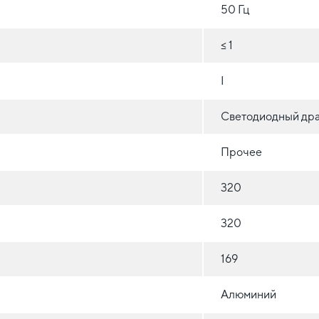
50 Гц
≤ 1
I
Светодиодный др
Прочее
320
320
169
Алюминий