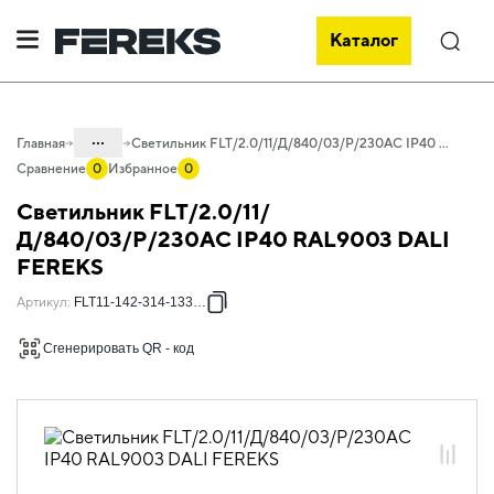
Каталог
Поиск
...
Главная
Светильник FLT/2.0/11/Д/840/03/P/230AC IP40 RAL9003 DALI FEREKS
Сравнение
0
Избранное
0
Каталог
Светильник FLT/2.0/11/
Проектное освещение FEREKS
Д/840/03/P/230AC IP40 RAL9003 DALI
FEREKS
Светильники для внутреннего
освещения
Артикул
:
FLT11-142-314-133419
Офисное освещение
Сгенерировать QR - код
FLT 2.0