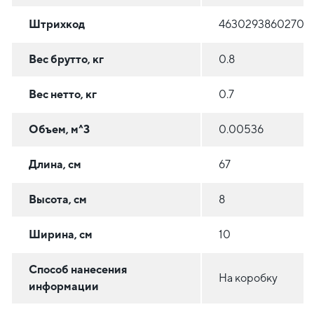
Штрихкод
4630293860270
Вес брутто, кг
0.8
Вес нетто, кг
0.7
Объем, м^3
0.00536
Длина, см
67
Высота, см
8
Ширина, см
10
Способ нанесения
На коробку
информации