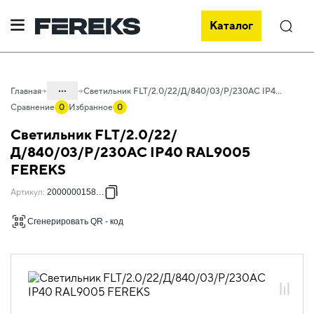
Каталог
Поиск
...
Главная
Светильник FLT/2.0/22/Д/840/03/P/230AC IP40 RAL9005 FEREKS
Сравнение
0
Избранное
0
Каталог
Светильник FLT/2.0/22/
Проектное освещение FEREKS
Д/840/03/P/230AC IP40 RAL9005
FEREKS
Светильники для внутреннего
освещения
Артикул
:
2000000158310
Офисное освещение
Сгенерировать QR - код
FLT 2.0