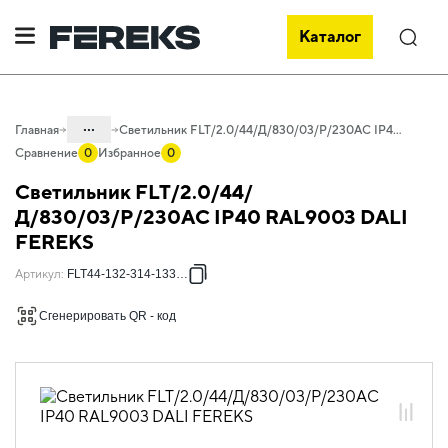
Каталог
Поиск
...
Главная
Светильник FLT/2.0/44/Д/830/03/P/230AC IP40 RAL9003 DALI FEREKS
Сравнение
0
Избранное
0
Каталог
Светильник FLT/2.0/44/
Проектное освещение FEREKS
Д/830/03/P/230AC IP40 RAL9003 DALI
FEREKS
Светильники для внутреннего
освещения
Артикул
:
FLT44-132-314-133419
Офисное освещение
Сгенерировать QR - код
FLT 2.0