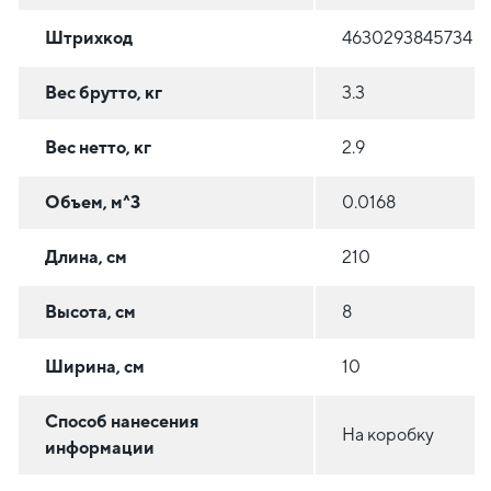
Штрихкод
4630293845734
Вес брутто, кг
3.3
Вес нетто, кг
2.9
Объем, м^3
0.0168
Длина, см
210
Высота, см
8
Ширина, см
10
Способ нанесения
На коробку
информации