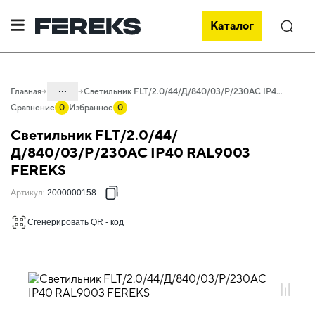
Каталог
Поиск
...
Главная
Светильник FLT/2.0/44/Д/840/03/P/230AC IP40 RAL9003 FEREKS
Сравнение
0
Избранное
0
Каталог
Светильник FLT/2.0/44/
Проектное освещение FEREKS
Д/840/03/P/230AC IP40 RAL9003
FEREKS
Светильники для внутреннего
освещения
Артикул
:
2000000158259
Офисное освещение
Сгенерировать QR - код
FLT 2.0