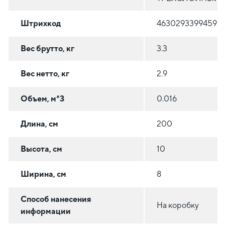
Штрихкод
4630293399459
Вес брутто, кг
3.3
Вес нетто, кг
2.9
Объем, м^3
0.016
Длина, см
200
Высота, см
10
Ширина, см
8
Способ нанесения
На коробку
информации