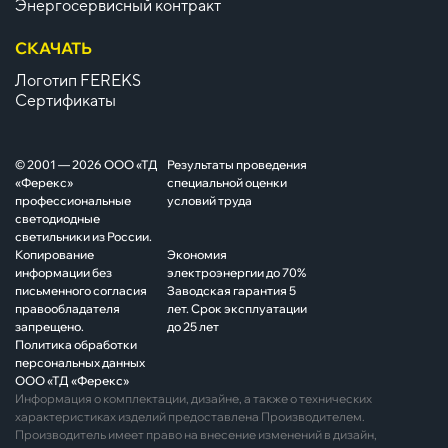
Энергосервисный контракт
СКАЧАТЬ
Логотип FEREKS
Сертификаты
© 2001 — 2026 ООО «ТД
Результаты проведения
«Ферекс»
специальной оценки
профессиональные
условий труда
светодиодные
светильники из России.
Копирование
Экономия
информации без
электроэнергии до 70%
письменного согласия
Заводская гарантия 5
правообладателя
лет. Срок эксплуатации
запрещено.
до 25 лет
Политика обработки
персональных данных
ООО «ТД «Ферекс»
Информация о комплектации, дизайне, а также о технических
характеристиках изделий предоставлена Производителем.
Производитель имеет право на внесение изменений в дизайн,