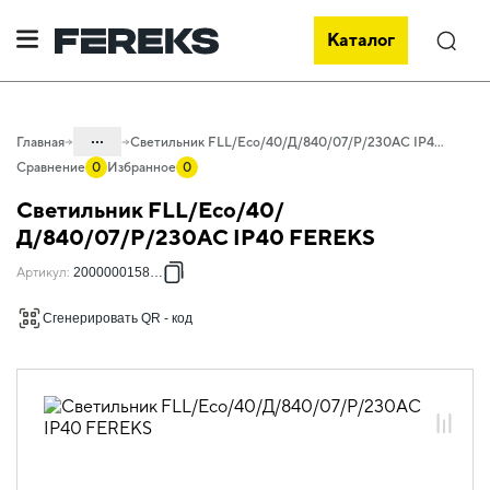
Каталог
Поиск
...
Главная
Светильник FLL/Eco/40/Д/840/07/P/230AC IP40 FEREKS
Сравнение
0
Избранное
0
Каталог
Светильник FLL/Eco/40/
Проектное освещение FEREKS
Д/840/07/P/230AC IP40 FEREKS
Светильники для внутреннего
Артикул
:
2000000158532
освещения
Сгенерировать QR - код
Освещение торговых объектов
FLL Eco