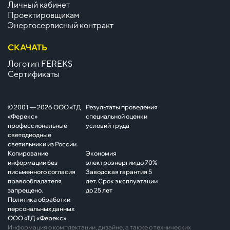
Личный кабинет
Проектировщикам
Энергосервисный контракт
СКАЧАТЬ
Логотип FEREKS
Сертификаты
© 2001 — 2026 ООО «ТД
Результаты проведения
«Ферекс»
специальной оценки
профессиональные
условий труда
светодиодные
светильники из России.
Копирование
Экономия
информации без
электроэнергии до 70%
письменного согласия
Заводская гарантия 5
правообладателя
лет. Срок эксплуатации
запрещено.
до 25 лет
Политика обработки
персональных данных
ООО «ТД «Ферекс»
Информация о комплектации, дизайне, а также о технических