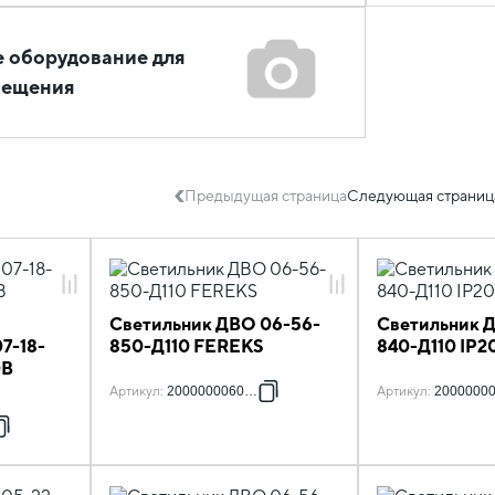
 оборудование для
вещения
Предыдущая страница
Следующая страниц
Светильник ДВО 06-56-
Светильник 
7-18-
850-Д110 FEREKS
840-Д110 IP2
0В
Артикул
:
2000000060927
Артикул
:
2000000