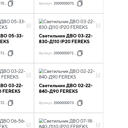
070520
Артикул
:
2000000070681
ДВО 05-33-
Светильник ДВО 03-22-
REKS
830-Д110 IP20 FEREKS
071749
Артикул
:
2000000071794
ДВО 03-22-
Светильник ДВО 02-22-
20 FEREKS
840-Д90 FEREKS
072944
Артикул
:
2000000073132