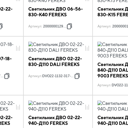
2-22-
Светильник ДВО 06-56-
Светильник 
830-К40 FEREKS
830-К15 FER
Артикул
:
2000000129303
Артикул
:
2000000
7-18-
Светильник ДВО 02-22-
830-Д110 DALI FEREKS
Светильник 
840-Д110 DAL
9003 FEREK
7-17
Артикул
:
DVO22-1132-317-1119
Артикул
:
DVO22-11
2-22-
Светильник ДВО 02-22-
Светильник 
REKS
940-Д110 FEREKS
940-Д110 DA