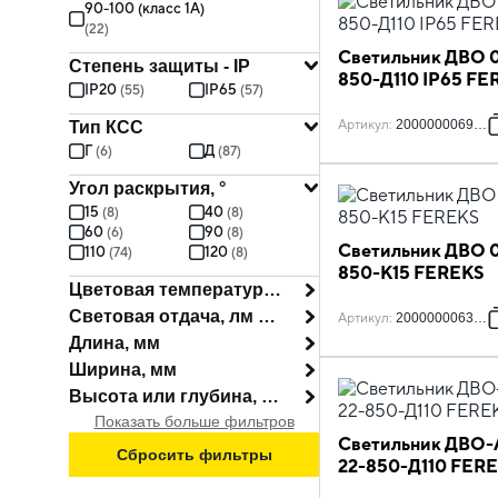
90-100 (класс 1A)
(
22
)
Светильник ДВО 0
Степень защиты - IP
850-Д110 IP65 FE
IP20
IP65
(
55
)
(
57
)
Артикул
:
2000000069807
Тип КСС
Г
Д
(
6
)
(
87
)
Угол раскрытия, °
15
40
(
8
)
(
8
)
60
90
(
6
)
(
8
)
Светильник ДВО 
110
120
(
74
)
(
8
)
850-К15 FEREKS
Цветовая температура, К
Световая отдача, лм на Вт
Артикул
:
2000000063119
Длина, мм
Ширина, мм
Высота или глубина, мм
Показать больше фильтров
Светильник ДВО-
Сбросить фильтры
22-850-Д110 FER