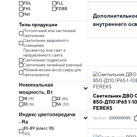
FDL
FLL
FHL
FDBB
Нет
Дополнительное
внутреннего ос
Типы продукции
Потолочный или настенный
светильник
Светильник аварийного
освещения
Прожектор или cвет-к
направленного света
Светильник подвесной
Светильник линейный реечный
Механические аксессуары для
светильников
Номинальная
мощность, Вт
Светильник ДВО 0
18
22
(
19
)
(
45
)
850-Д110 IP65 1-1
33
56
(
16
)
(
32
)
FEREKS
Индекс цветопередачи
Артикул
:
2000000095677
- Ra
80-89 (класс 1B)
(
90
)