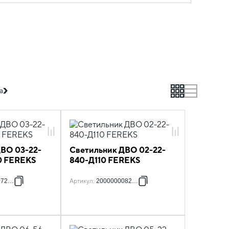
grid
list
а
ДВО 03-22-
Светильник ДВО 02-22-
0 FEREKS
840-Д110 FEREKS
072951
Артикул
:
2000000082455