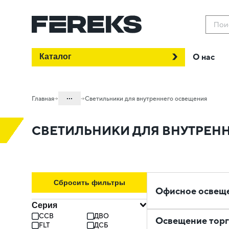
Пои
Каталог
О нас
...
Главная
Светильники для внутреннего освещения
Каталог
СВЕТИЛЬНИКИ ДЛЯ ВНУТРЕН
Проектное освещение FEREKS
Сбросить фильтры
Офисное освещ
Серия
ССВ
ДВО
Освещение торг
FLT
ДСБ