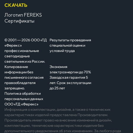
СКАЧАТЬ
Логотип FEREKS
Сертификаты
© 2001 — 2026 ООО «ТД
Результаты проведения
«Ферекс»
специальной оценки
профессиональные
условий труда
светодиодные
светильники из России.
Копирование
Экономия
информации без
электроэнергии до 70%
письменного согласия
Заводская гарантия 5
правообладателя
лет. Срок эксплуатации
запрещено.
до 25 лет
Политика обработки
персональных данных
ООО «ТД «Ферекс»
Информация о комплектации, дизайне, а также о технических
характеристиках изделий предоставлена Производителем.
Производитель имеет право на внесение изменений в дизайн,
комплектацию, технические характеристики изделия без
дополнительного уведомления об этих изменениях. За любого рода