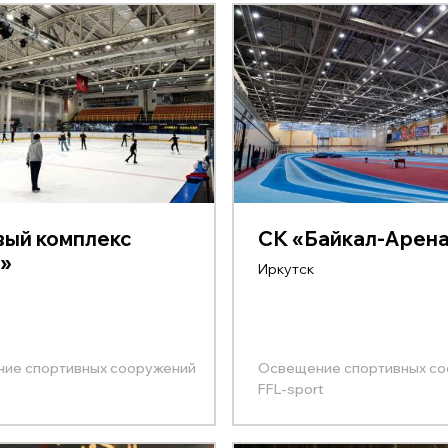
ый комплекс
СК «Байкал-Арен
»
Иркутск
ие спортивных сооружений
Освещение спортивных с
FFL-sport