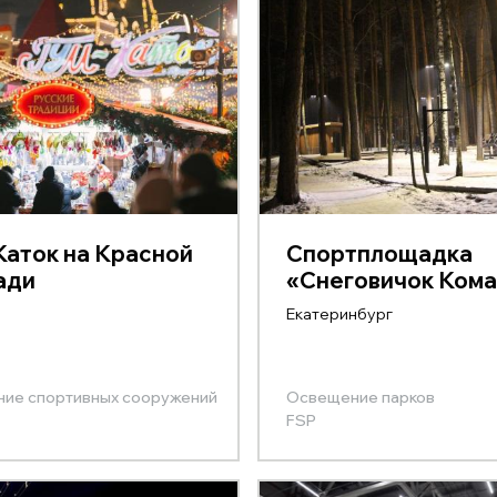
аток на Красной
Cпортплощадка
ади
«Снеговичок Ком
Екатеринбург
ие спортивных сооружений
Освещение парков
FSP