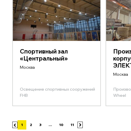
Спортивный зал
Прои
«Центральный»
корпу
ЭЛЕК
Москва
Москва
Освещение спортивных сооружений
Произво
FHB
Wheel
1
2
3
...
10
11