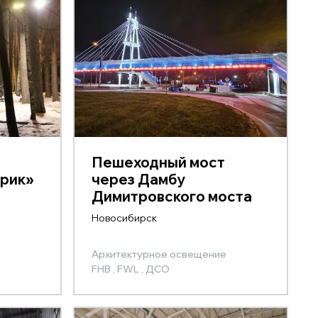
Пешеходный мост
арик»
через Дамбу
Димитровского моста
Новосибирск
Архитектурное освещение
FHB ,
FWL ,
ДСО