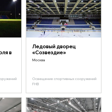
Ледовый дворец
оля в
«Созвездие»
Москва
ооружений
Освещение спортивных сооружений
FHB