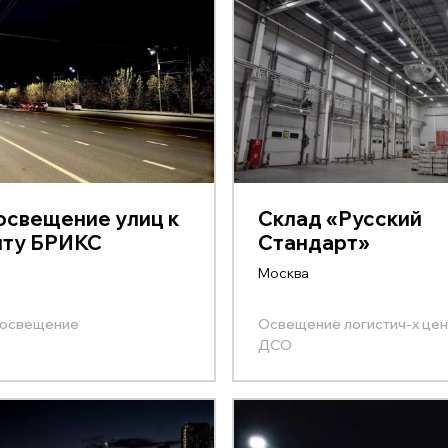
свещение улиц к
Склад «Русский
иту БРИКС
Стандарт»
Москва
 освещение
Освещение логистич-х це
ДСО