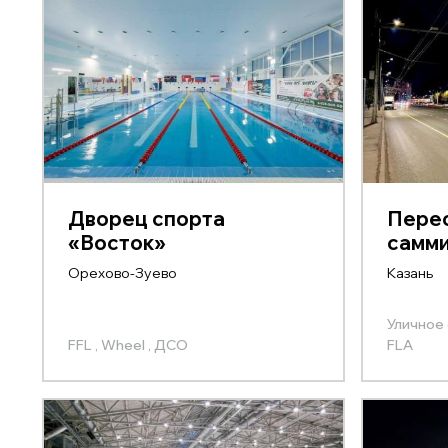
Дворец спорта
Перео
«Восток»
самм
Орехово-Зуево
Казань
Уличное
FFL ,
Wheel ,
ДСО
FLA