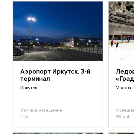
Аэропорт Иркутск. 3-й
Ледов
терминал
«Град
Иркутск
Москва
Уличное освещение
Освещен
FHB
Wheel