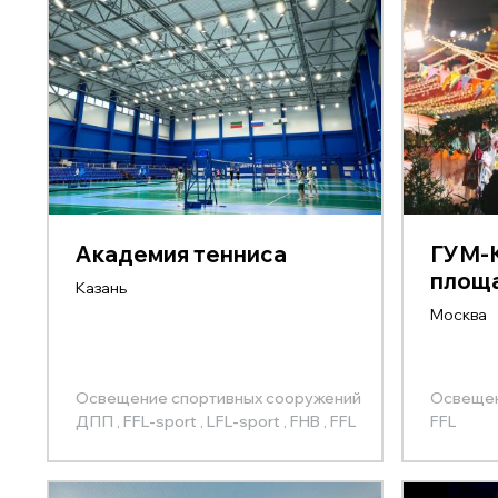
Академия тенниса
ГУМ-К
площ
Казань
Москва
Освещение спортивных сооружений
Освещен
ДПП ,
FFL-sport ,
LFL-sport ,
FHB ,
FFL
FFL