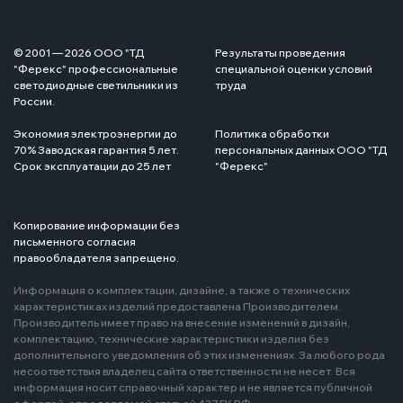
© 2001 — 2026 ООО "ТД
Результаты проведения
"Ферекс" профессиональные
специальной оценки условий
светодиодные светильники из
труда
России.
Экономия электроэнергии до
Политика обработки
70% Заводская гарантия 5 лет.
персональных данных ООО "ТД
Срок эксплуатации до 25 лет
"Ферекс"
Копирование информации без
письменного согласия
правообладателя запрещено.
Информация о комплектации, дизайне, а также о технических
характеристиках изделий предоставлена Производителем.
Производитель имеет право на внесение изменений в дизайн,
комплектацию, технические характеристики изделия без
дополнительного уведомления об этих изменениях. За любого рода
несоответствия владелец сайта ответственности не несет. Вся
информация носит справочный характер и не является публичной