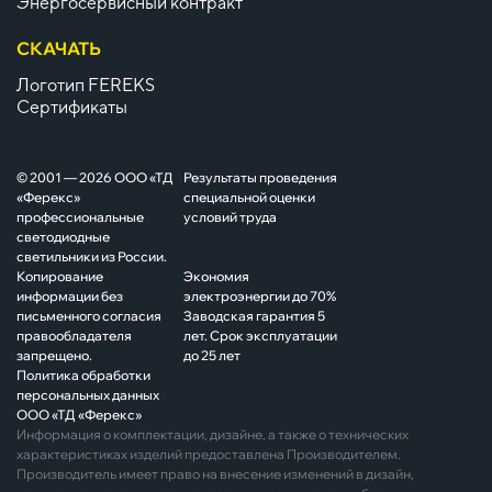
Энергосервисный контракт
СКАЧАТЬ
Логотип FEREKS
Сертификаты
© 2001 — 2026 ООО «ТД
Результаты проведения
«Ферекс»
специальной оценки
профессиональные
условий труда
светодиодные
светильники из России.
Копирование
Экономия
информации без
электроэнергии до 70%
письменного согласия
Заводская гарантия 5
правообладателя
лет. Срок эксплуатации
запрещено.
до 25 лет
Политика обработки
персональных данных
ООО «ТД «Ферекс»
Информация о комплектации, дизайне, а также о технических
характеристиках изделий предоставлена Производителем.
Производитель имеет право на внесение изменений в дизайн,