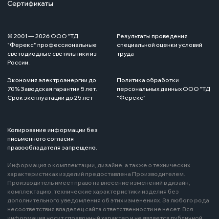
Сертификаты
© 2001 — 2026 ООО "ТД
Результаты проведения
"Ферекс" профессиональные
специальной оценки условий
светодиодные светильники из
труда
России.
Экономия электроэнергии до
Политика обработки
70% Заводская гарантия 5 лет.
персональных данных ООО "ТД
Срок эксплуатации до 25 лет
"Ферекс"
Копирование информации без
письменного согласия
правообладателя запрещено.
Информация о комплектации, дизайне, а также о технических
характеристиках изделий предоставлена Производителем.
Производитель имеет право на внесение изменений в дизайн,
комплектацию, технические характеристики изделия без
дополнительного уведомления об этих изменениях. За любого рода
несоответствия владелец сайта ответственности не несет. Вся
информация носит справочный характер и не является публичной