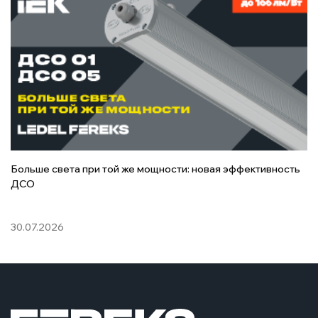
Больше света при той же мощности: новая эффективность
О
ДСО
з
30.07.2026
03