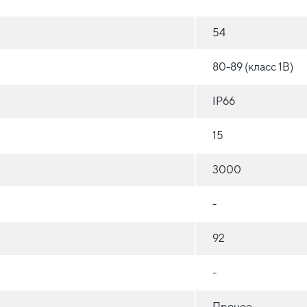
54
80-89 (класс 1B)
IP66
15
3000
-
92
-
Прочее