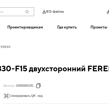
IES-файлы
ск
Проектировщикам
Где купить
Проекты
 FEREKS
830-F15 двухсторонний FER
Артикул
:
2000000105901
Сгенерировать QR - код