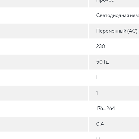
Светодиодная нез
Переменный (AC)
230
50 Гц
I
1
176...264
0,4