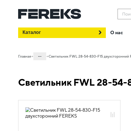
Пои
Каталог
О нас
...
Главная
Светильник FWL 28-54-830-F15 двухсторонний
Каталог
Светильник FWL 28-54-
Проектное освещение FEREKS
Светильники для архитектурного
освещения
Акцентное освещение
FWL