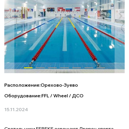
Расположение:
Орехово-Зуево
Оборудование:
FFL
/
Wheel
/
ДСО
15.11.2024
Светильники FEREKS освещают Дворец спорта