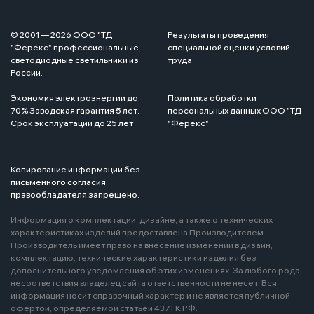
© 2001 — 2026 ООО "ТД
Результаты проведения
"Ферекс" профессиональные
специальной оценки условий
светодиодные светильники из
труда
России.
Экономия электроэнергии до
Политика обработки
70% Заводская гарантия 5 лет.
персональных данных ООО "ТД
Срок эксплуатации до 25 лет
"Ферекс"
Копирование информации без
письменного согласия
правообладателя запрещено.
Информация о комплектации, дизайне, а также о технических
характеристиках изделий предоставлена Производителем.
Производитель имеет право на внесение изменений в дизайн,
комплектацию, технические характеристики изделия без
дополнительного уведомления об этих изменениях. За любого рода
несоответствия владелец сайта ответственности не несет. Вся
информация носит справочный характер и не является публичной
офертой, определяемой статьей 437 ГК РФ.