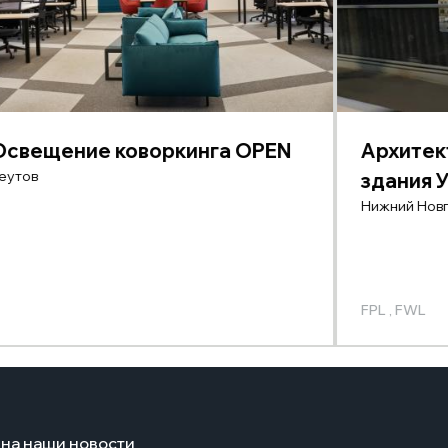
Освещение коворкинга OPEN
Архитек
еутов
здания
Нижний Нов
FPL
, FWL
на наши новости