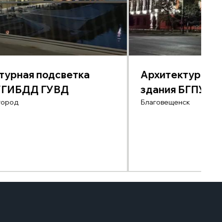
турная подсветка
Архитектурная 
 УГИБДД ГУВД
здания БГПУ
город
Благовещенск