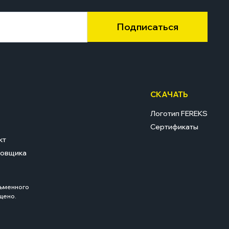
Подписаться
СКАЧАТЬ
Логотип FEREKS
Сертификаты
кт
ровщика
сьменного
щено.