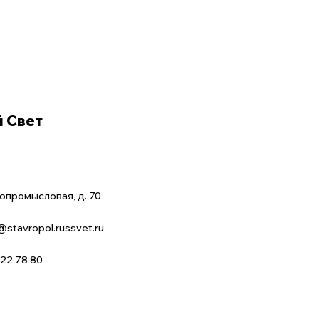
й Свет
вопромысловая, д. 70
stavropol.russvet.ru
222 78 80