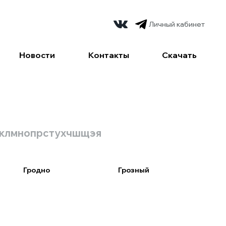
Личный кабинет
Новости
Контакты
Скачать
к
л
м
н
о
п
р
с
т
у
х
ч
ш
щ
э
я
Гродно
Грозный