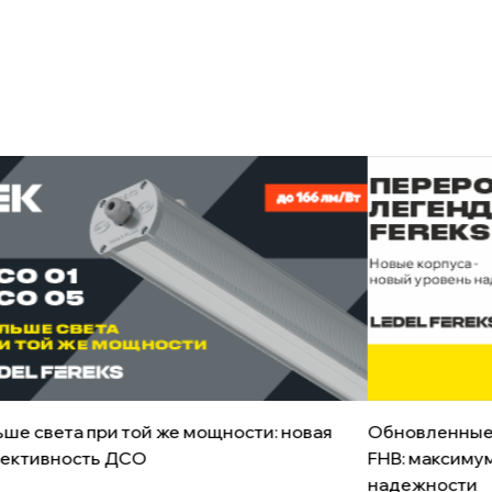
ше света при той же мощности: новая
Обновленные
ективность ДСО
FHB: максиму
надежности