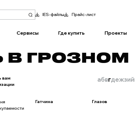
IES-файлы
Прайс-лист
Сервисы
Где купить
Проекты
Ь В ГРОЗНОМ
ь вам
а
б
в
г
д
е
ж
з
и
й
изации
Гатчина
Глазов
вня
окупаемости