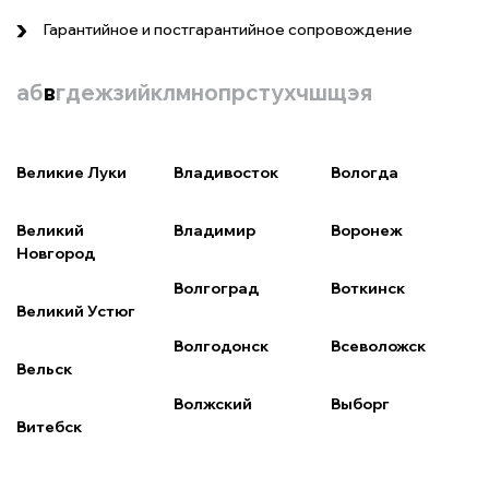
Гарантийное и постгарантийное сопровождение
а
б
в
г
д
е
ж
з
и
й
к
л
м
н
о
п
р
с
т
у
х
ч
ш
щ
э
я
Великие Луки
Владивосток
Вологда
Великий
Владимир
Воронеж
Новгород
Волгоград
Воткинск
Великий Устюг
Волгодонск
Всеволожск
Вельск
Волжский
Выборг
Витебск