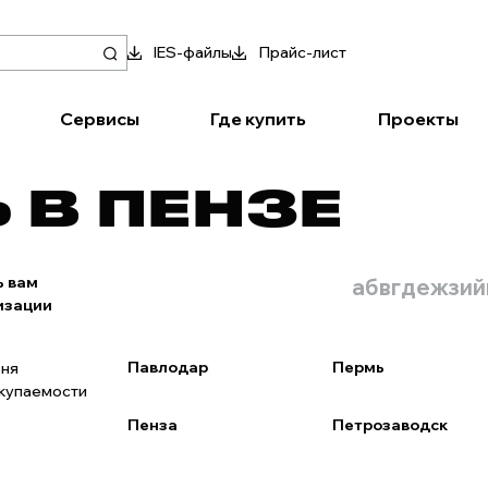
IES-файлы
Прайс-лист
Сервисы
Где купить
Проекты
 В ПЕНЗЕ
ь вам
а
б
в
г
д
е
ж
з
и
й
изации
Павлодар
Пермь
вня
окупаемости
Пенза
Петрозаводск