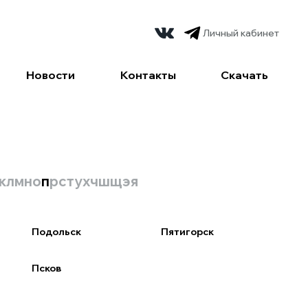
Личный кабинет
Новости
Контакты
Скачать
к
л
м
н
о
п
р
с
т
у
х
ч
ш
щ
э
я
Подольск
Пятигорск
Псков