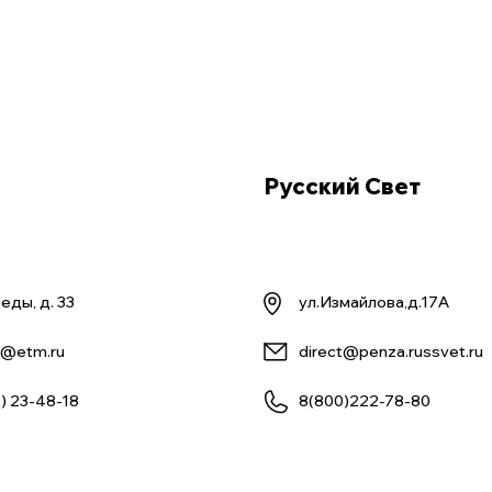
Русский Свет
еды, д. 33
ул.Измайлова,д.17А
@etm.ru
direct@penza.russvet.ru
) 23-48-18
8(800)222-78-80