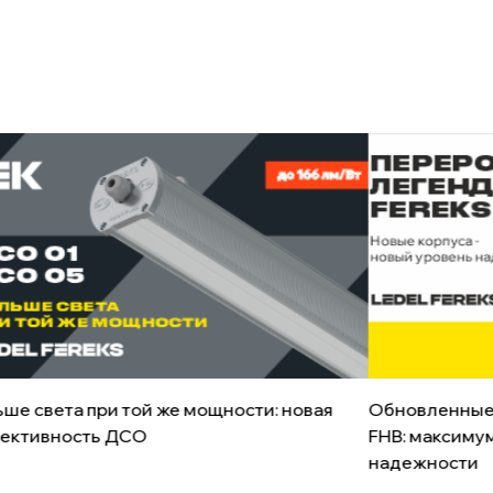
ше света при той же мощности: новая
Обновленные
ективность ДСО
FHB: максиму
надежности